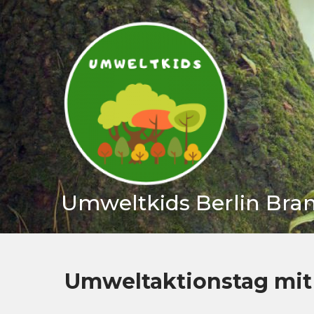
Skip
to
content
Umweltkids Berlin Br
Umweltaktionstag mi