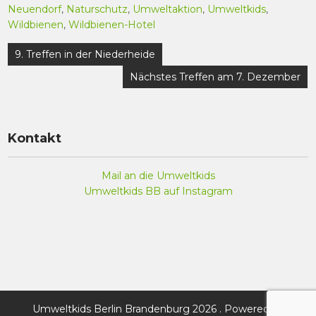
Neuendorf
,
Naturschutz
,
Umweltaktion
,
Umweltkids
,
Wildbienen
,
Wildbienen-Hotel
Beitragsnavigation
9. Treffen in der Niederheide
Nächstes Treffen am 7. Dezember
Kontakt
Mail an die Umweltkids
Umweltkids BB auf Instagram
Umweltkids Berlin Brandenburg 2026 . Powered by