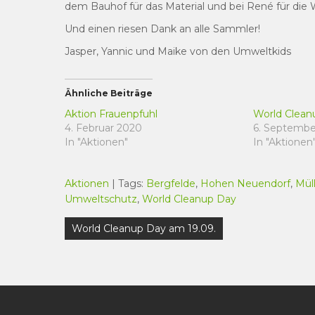
dem Bauhof für das Material und bei René für die
Und einen riesen Dank an alle Sammler!
Jasper, Yannic und Maike von den Umweltkids
Ähnliche Beiträge
Aktion Frauenpfuhl
World Clean
4. Februar 2020
6. Septembe
In "Aktionen"
In "Aktionen
Aktionen
| Tags:
Bergfelde
,
Hohen Neuendorf
,
Mül
Umweltschutz
,
World Cleanup Day
Beitragsnavigation
World Cleanup Day am 19.09.