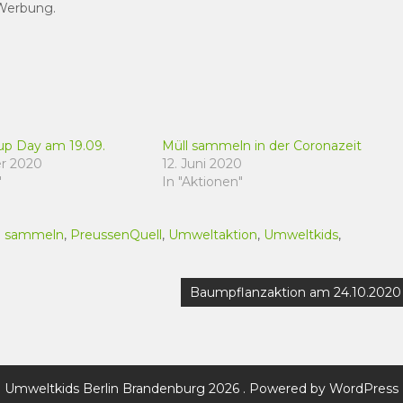
 Werbung.
up Day am 19.09.
Müll sammeln in der Coronazeit
r 2020
12. Juni 2020
"
In "Aktionen"
l sammeln
,
PreussenQuell
,
Umweltaktion
,
Umweltkids
,
Baumpflanzaktion am 24.10.2020
Umweltkids Berlin Brandenburg 2026 . Powered by WordPress