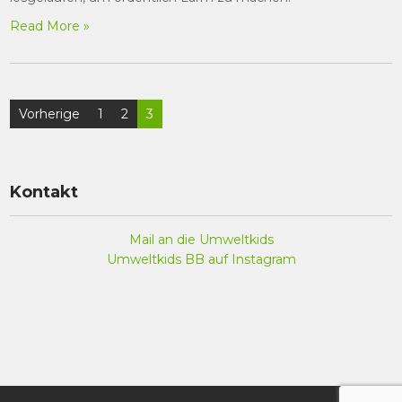
Read More »
Beitragsnavigation
Vorherige
1
2
3
Kontakt
Mail an die Umweltkids
Umweltkids BB auf Instagram