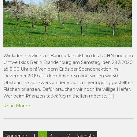
Wir laden herzlich zur Baumpflanzaktion des UGHN und den
Umweltkids Berlin Brandenburg am Samstag, den 28.3.2020
ab 9.00 Uhr ein! Von dem Erlös der Spendenaktion im
Dezember 2019 auf dem Adventsmarkt wollen wir 30
Obstbäume auf zwei von der Stadt zur Verfügung gestellten
Flächen pflanzen. Dafür brauchen wir noch freiwillige Helfer.
Wer beim Pflanzen tatkräftig mithelfen möchte, […]
Read More »
Beitragsnavigation
Vorherige
1
2
3
…
7
Nächste